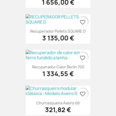
1 656,00 €
favorite_border
Recuperador Pellets SQUARE D
3 135,00 €
favorite_border
Recuperador Calor Berlin 700
1 334,55 €
favorite_border
Churrasqueira Aveiro 06
321,82 €