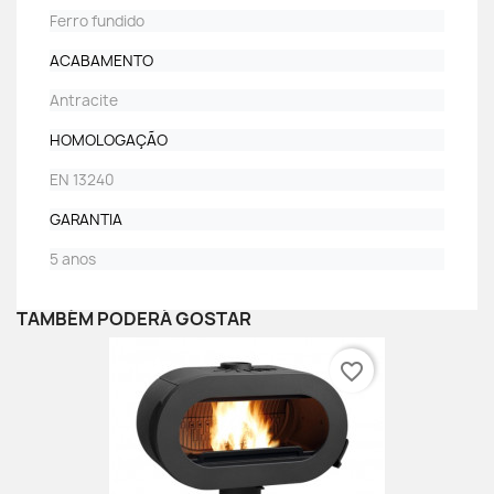
Ferro fundido
ACABAMENTO
Antracite
HOMOLOGAÇÃO
EN 13240
GARANTIA
5 anos
TAMBÉM PODERÁ GOSTAR
favorite_border