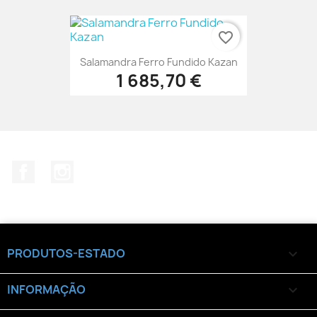
favorite_border
Salamandra Ferro Fundido Kazan
1 685,70 €
Facebook
Instagram
PRODUTOS-ESTADO

INFORMAÇÃO
