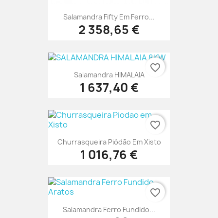
Salamandra Fifty Em Ferro...
2 358,65 €
favorite_border
Salamandra HIMALAIA
1 637,40 €
favorite_border
Churrasqueira Piódão Em Xisto
1 016,76 €
favorite_border
Salamandra Ferro Fundido...