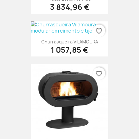
3 834,96 €
favorite_border
Churrasqueira VILAMOURA
1 057,85 €
favorite_border