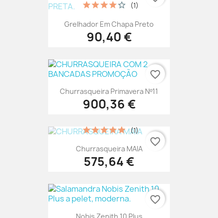
(1)
Grelhador Em Chapa Preto
90,40 €
favorite_border
Churrasqueira Primavera Nº11
900,36 €
(1)
favorite_border
Churrasqueira MAIA
575,64 €
favorite_border
Nobis Zenith 10 Plus