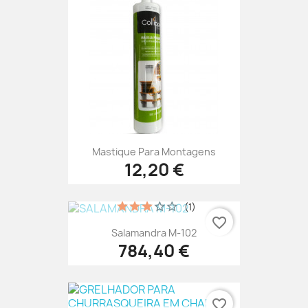
Mastique Para Montagens
12,20 €
(1)
favorite_border
Salamandra M-102
784,40 €
favorite_border