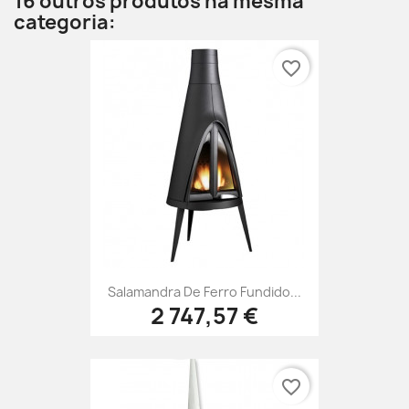
16 outros produtos na mesma
categoria:
favorite_border
Salamandra De Ferro Fundido...
2 747,57 €
favorite_border