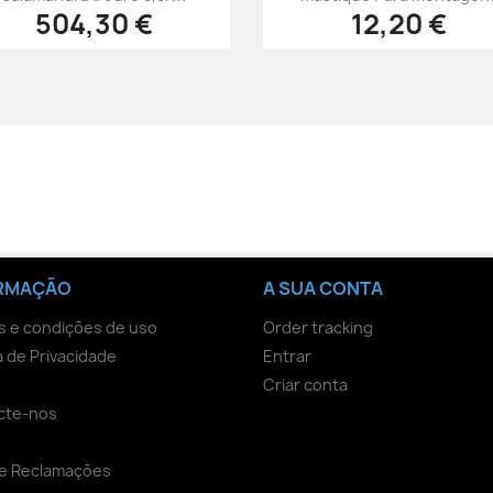
504,30 €
12,20 €
RMAÇÃO
A SUA CONTA
 e condições de uso
Order tracking
ca de Privacidade
Entrar
Criar conta
cte-nos
de Reclamações