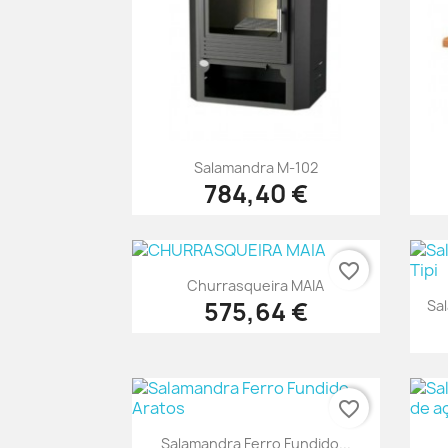
Vista rápida

Salamandra M-102
784,40 €
favorite_border
Vista rápida

Churrasqueira MAIA
575,64 €
Sa
favorite_border
Vista rápida

Salamandra Ferro Fundido...