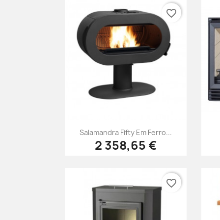
favorite_border
Vista rápida

Salamandra Fifty Em Ferro...
2 358,65 €
favorite_border