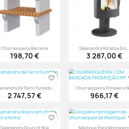
Vista rápida
Vista rápida


Churrasqueira Barcelos
Salamandra Rotativa Em..
198,70 €
3 287,00 €
favorite_border
fa
Vista rápida
Vista rápida


lamandra De Ferro Fundido...
Churrasqueira Primavera N
2 747,57 €
966,17 €
favorite_border
fa
Vista rápida
Vista rápida


Salamandra Douro 8,5Kw
Mastique Para Montagen