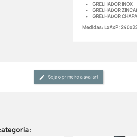
GRELHADOR INOX
GRELHADOR ZINCA
GRELHADOR CHAPA
Medidas: LxAxP: 240x
Seja o primeiro a avaliar!
categoria: