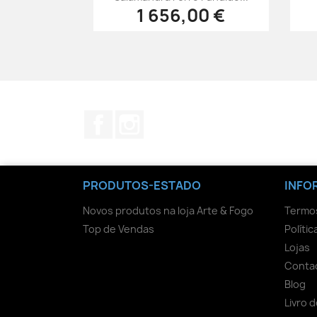
1 656,00 €
Facebook
Instagram
PRODUTOS-ESTADO
INFO
Novos produtos na loja Arte & Fogo
Termos
Top de Vendas
Políti
Lojas
Conta
Blog
Livro 