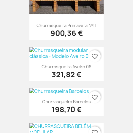
Churrasqueira Primavera Nº11
900,36 €
favorite_border
Churrasqueira Aveiro 06
321,82 €
favorite_border
Churrasqueira Barcelos
198,70 €
favorite_border