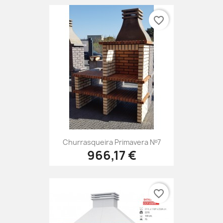
favorite_border
Churrasqueira Primavera Nº7
966,17 €
favorite_border