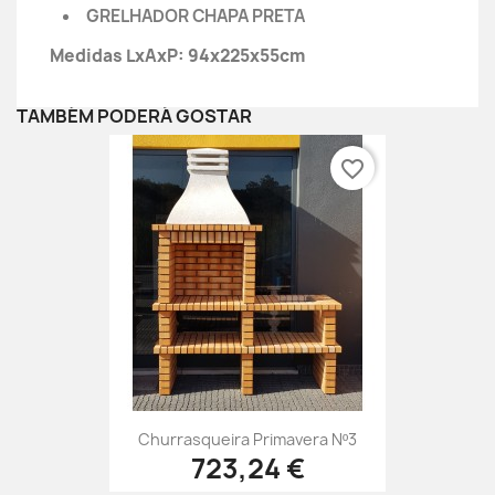
GRELHADOR CHAPA PRETA
Medidas LxAxP: 94x225x55cm
TAMBÉM PODERÁ GOSTAR
favorite_border
Churrasqueira Primavera Nº3
723,24 €