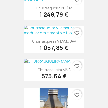
Churrasqueira BELÉM
1 248,79 €
favorite_border
Churrasqueira VILAMOURA
1 057,85 €
favorite_border
Churrasqueira MAIA
575,64 €
favorite_border