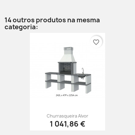
14 outros produtos na mesma
categoria:
favorite_border
Churrasqueira Alvor
1 041,86 €