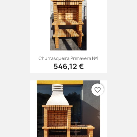
Churrasqueira Primavera Nº1
546,12 €
favorite_border