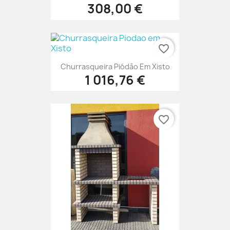
308,00 €
favorite_border
Churrasqueira Piódão Em Xisto
1 016,76 €
favorite_border