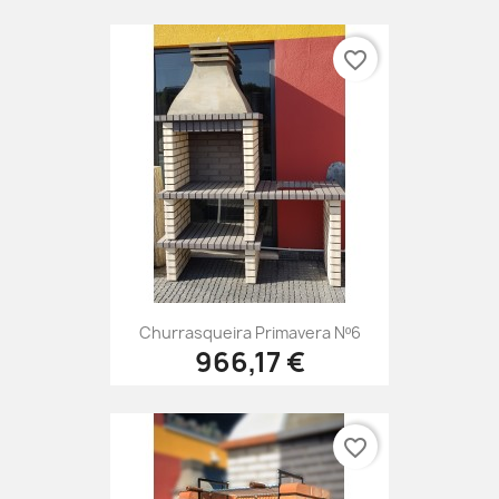
favorite_border
Churrasqueira Primavera Nº6
966,17 €
favorite_border