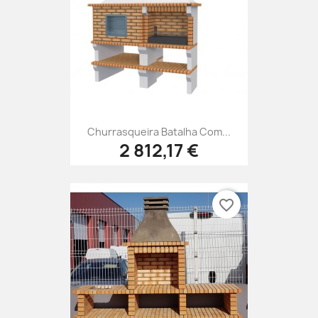
Churrasqueira Batalha Com...
2 812,17 €
favorite_border