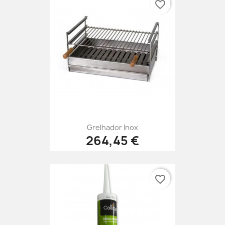
favorite_border
Grelhador Inox
264,45 €
favorite_border