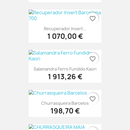
favorite_border
Recuperador Insert...
1 070,00 €
favorite_border
Salamandra Ferro Fundido Kaori
1 913,26 €
favorite_border
Churrasqueira Barcelos
198,70 €