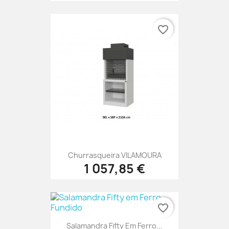
favorite_border
Churrasqueira VILAMOURA
1 057,85 €
favorite_border
Salamandra Fifty Em Ferro...