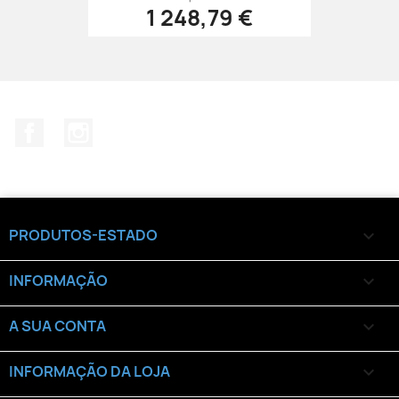
1 248,79 €
Facebook
Instagram
PRODUTOS-ESTADO

INFORMAÇÃO

A SUA CONTA

INFORMAÇÃO DA LOJA
keyboard_arrow_down