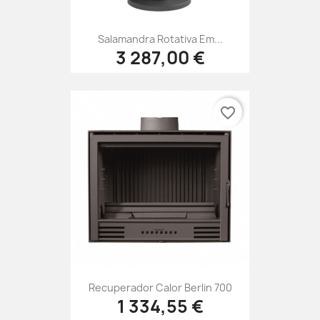
Salamandra Rotativa Em...
3 287,00 €
favorite_border
Recuperador Calor Berlin 700
1 334,55 €