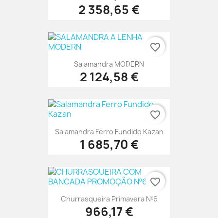
2 358,65 €
favorite_border
Salamandra MODERN
2 124,58 €
favorite_border
Salamandra Ferro Fundido Kazan
1 685,70 €
favorite_border
Churrasqueira Primavera Nº6
966,17 €