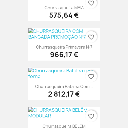
favorite_border
Churrasqueira MAIA
575,64 €
favorite_border
Churrasqueira Primavera Nº7
966,17 €
favorite_border
Churrasqueira Batalha Com...
2 812,17 €
favorite_border
Churrasqueira BELÉM